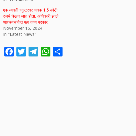
एक व्यक्ती स्कूटरवर चक्क 1.5 कोटी
रुपये घेऊन जात होता, अधिकारी झाले
आश्चर्यचकित पहा काय प्रकार
November 15, 2024
In "Latest News"
F
T
T
W
S
ac
w
el
h
h
e
itt
e
at
ar
b
er
gr
s
e
o
a
A
o
m
p
k
p