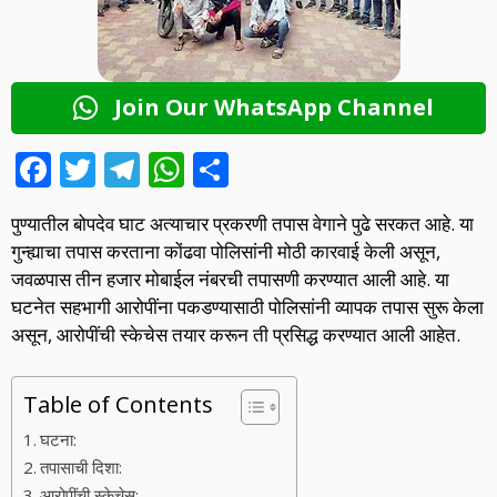
Join Our WhatsApp Channel
F
T
T
W
S
ac
w
el
h
h
पुण्यातील बोपदेव घाट अत्याचार प्रकरणी तपास वेगाने पुढे सरकत आहे. या
e
itt
e
at
ar
गुन्ह्याचा तपास करताना कोंढवा पोलिसांनी मोठी कारवाई केली असून,
b
er
gr
s
e
जवळपास तीन हजार मोबाईल नंबरची तपासणी करण्यात आली आहे. या
o
a
A
घटनेत सहभागी आरोपींना पकडण्यासाठी पोलिसांनी व्यापक तपास सुरू केला
असून, आरोपींची स्केचेस तयार करून ती प्रसिद्ध करण्यात आली आहेत.
o
m
p
k
p
Table of Contents
घटना:
तपासाची दिशा:
आरोपींची स्केचेस: