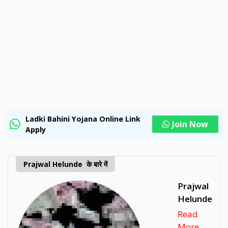
Ladki Bahini Yojana Online Link
Join Now
Apply
Prajwal Helunde के बारे में
Prajwal
Helunde
Read
More