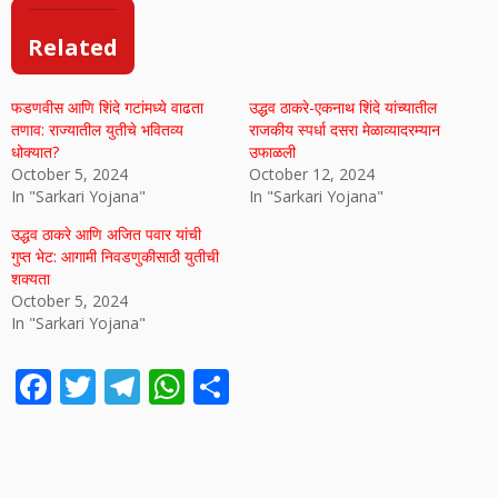
Related
फडणवीस आणि शिंदे गटांमध्ये वाढता
उद्धव ठाकरे-एकनाथ शिंदे यांच्यातील
तणाव: राज्यातील युतीचे भवितव्य
राजकीय स्पर्धा दसरा मेळाव्यादरम्यान
धोक्यात?
उफाळली​
October 5, 2024
October 12, 2024
In "Sarkari Yojana"
In "Sarkari Yojana"
उद्धव ठाकरे आणि अजित पवार यांची
गुप्त भेट: आगामी निवडणुकीसाठी युतीची
शक्यता
October 5, 2024
In "Sarkari Yojana"
F
T
T
W
S
ac
w
el
h
h
e
itt
e
at
ar
b
er
gr
s
e