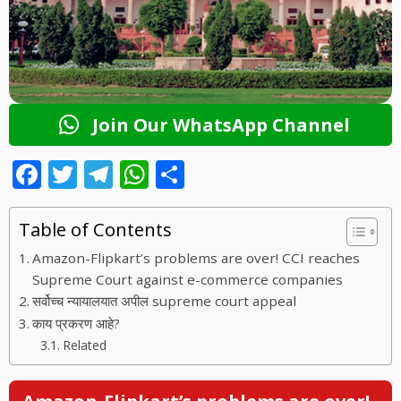
Join Our WhatsApp Channel
F
T
T
W
S
ac
w
el
h
h
e
itt
e
at
ar
Table of Contents
b
er
gr
s
e
Amazon-Flipkart’s problems are over! CCI reaches
o
a
A
Supreme Court against e-commerce companies
सर्वोच्च न्यायालयात अपील supreme court appeal
o
m
p
काय प्रकरण आहे?
k
p
Related