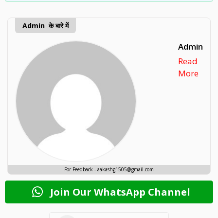
Admin के बारे में
Admin
Read
More
For Feedback - aakashg1505@gmail.com
Join Our WhatsApp Channel