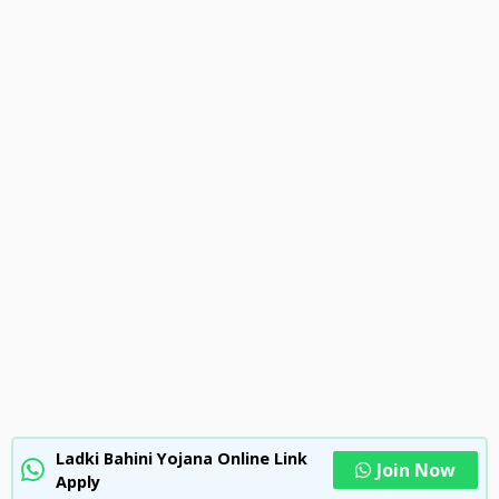
o
a
A
o
m
p
k
p
Ladki Bahini Yojana Online Link
Join Now
Apply