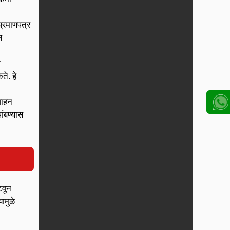
प्रमाणपत्र
ल
न
ते. हे
वाहन
ांबण्यास
टवून
ामुळे