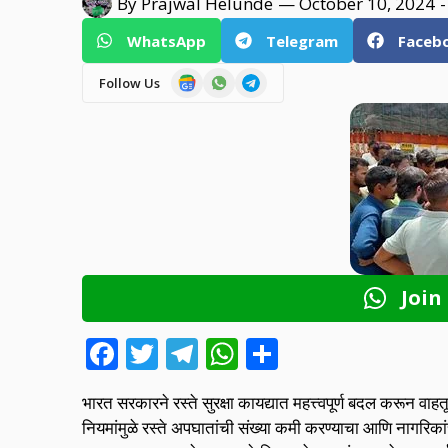
By
Prajwal Helunde
—
October 10, 2024
-
WhatsApp
Telegram
Faceb
Follow Us
Join
F
T
T
W
S
ac
w
el
h
h
भारत सरकारने रस्ते सुरक्षा कायद्यात महत्त्वपूर्ण बदल करून 
e
itt
e
at
ar
नियमांमुळे रस्ते अपघातांची संख्या कमी करण्याचा आणि नागरिकांच्या