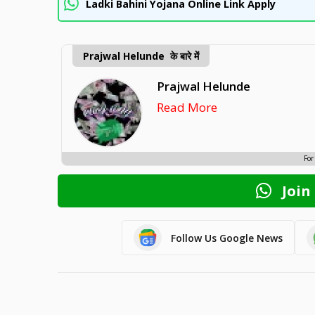
Ladki Bahini Yojana Online Link Apply
Prajwal Helunde के बारे में
Prajwal Helunde
Read More
For
Join
Follow Us Google News