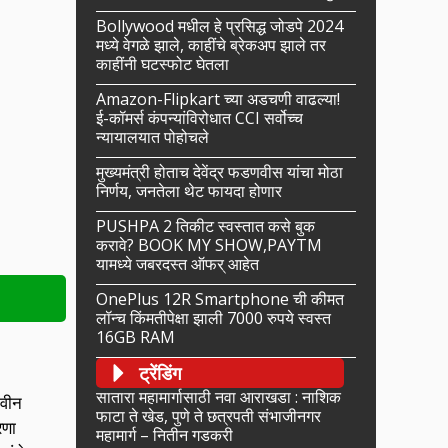
Bollywood मधील हे प्रसिद्ध जोडपे 2024
मध्ये वेगळे झाले, काहींचे ब्रेकअप झाले तर
काहींनी घटस्फोट घेतला
Amazon-Flipkart च्या अडचणी वाढल्या!
ई-कॉमर्स कंपन्यांविरोधात CCI सर्वोच्च
न्यायालयात पोहोचले
मुख्यमंत्री होताच देवेंद्र फडणवीस यांचा मोठा
निर्णय, जनतेला थेट फायदा होणार
PUSHPA 2 तिकीट स्वस्तात कसे बुक
करावे? BOOK MY SHOW,PAYTM
यामध्ये जबरदस्त ऑफर् आहेत
OnePlus 12R Smartphone ची कीमत
लॉन्च किंमतीपेक्षा झाली 7000 रुपये स्वस्त
16GB RAM
ट्रेंडिंग
सातारा महामार्गासाठी नवा आराखडा : नाशिक
नवीन
फाटा ते खेड, पुणे ते छत्रपती संभाजीनगर
रणा
महामार्ग – नितीन गडकरी