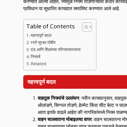
b
er
gr
s
e
करण्यात आल्या आहेत, ज्यामुळे नियम तोडणाऱ्यांवर कठोर कारवाई
o
a
A
प्रविधान या सुधारित कायद्यात समाविष्ट करण्यात आले आहे.
o
m
p
k
p
Table of Contents
महत्त्वपूर्ण बदल
रस्ते सुरक्षा मोहीम
दंड आणि शिक्षांच्या परिणामकारकता
निष्कर्ष
Related
महत्त्वपूर्ण बदल
वाहतूक नियमांचे उल्लंघन
: नवीन कायद्यानुसार, वाहतूक
ओलांडणे, सिग्नल तोडणे, हेल्मेट किंवा सीट बेल्ट न घ
आता इतके वाढले आहेत की नागरिकांमध्ये नियम पाळण
वाहन चालवताना मोबाइलचा वापर
: वाहन चालवताना मोब
वाहन चालवताना फोनचा वापर करताना पकडले गेल्यास म