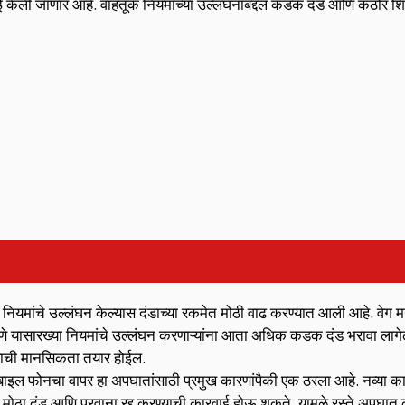
 केली जाणार आहे. वाहतूक नियमांच्या उल्लंघनाबद्दल कडक दंड आणि कठोर शिक्ष
 नियमांचे उल्लंघन केल्यास दंडाच्या रकमेत मोठी वाढ करण्यात आली आहे. वेग मर
ालणे यासारख्या नियमांचे उल्लंघन करणाऱ्यांना आता अधिक कडक दंड भरावा लागेल
्याची मानसिकता तयार होईल.
ाइल फोनचा वापर हा अपघातांसाठी प्रमुख कारणांपैकी एक ठरला आहे. नव्या काय
ोठा दंड आणि परवाना रद्द करण्याची कारवाई होऊ शकते. यामुळे रस्ते अपघात