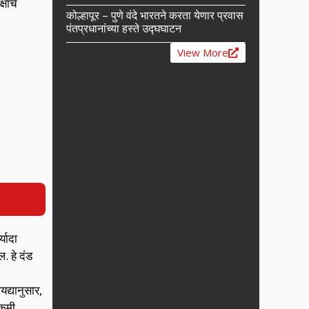
ांचे
कोल्हापूर – पुणे वंदे भारतने करता येणार प्रवास
पंतप्रधानांच्या हस्ते उद्घघाटन
View More
्यादा
. हे दंड
द्यानुसार,
 कमी