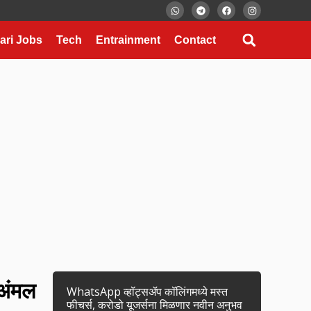
ari Jobs
Tech
Entrainment
Contact
 अंमल
WhatsApp व्हॉट्सॲप कॉलिंगमध्ये मस्त
फीचर्स, करोडो यूजर्सना मिळणार नवीन अनुभव