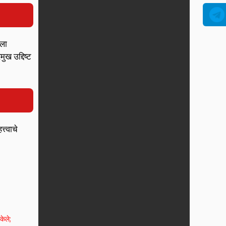
यला
ुख उद्दिष्ट
्त्वाचे
केले;