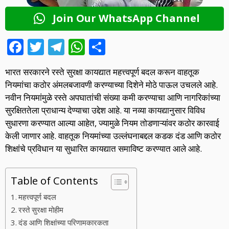
Join Our WhatsApp Channel
F
T
T
W
S
ac
w
el
h
h
भारत सरकारने रस्ते सुरक्षा कायद्यात महत्त्वपूर्ण बदल करून वाहतूक
e
itt
e
at
ar
नियमांचा कठोर अंमलबजावणी करण्याच्या दिशेने मोठे पाऊल उचलले आहे.
b
er
gr
s
e
नवीन नियमांमुळे रस्ते अपघातांची संख्या कमी करण्याचा आणि नागरिकांच्या
o
a
A
सुरक्षिततेला प्राधान्य देण्याचा उद्देश आहे. या नव्या कायद्यानुसार विविध
सुधारणा करण्यात आल्या आहेत, ज्यामुळे नियम तोडणाऱ्यांवर कठोर कारवाई
o
m
p
केली जाणार आहे. वाहतूक नियमांच्या उल्लंघनाबद्दल कडक दंड आणि कठोर
k
p
शिक्षांचे प्रविधान या सुधारित कायद्यात समाविष्ट करण्यात आले आहे.
Table of Contents
महत्त्वपूर्ण बदल
रस्ते सुरक्षा मोहीम
दंड आणि शिक्षांच्या परिणामकारकता