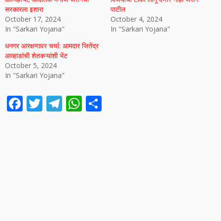
सरकारला इशारा​
पाटील
October 17, 2024
October 4, 2024
In "Sarkari Yojana"
In "Sarkari Yojana"
धनगर आरक्षणावर चर्चा: आमदार जितेंद्र
आव्हाडांची शेतकऱ्यांशी भेंट
October 5, 2024
In "Sarkari Yojana"
F
T
T
W
S
ac
w
el
h
h
e
itt
e
at
ar
b
er
gr
s
e
o
a
A
o
m
p
k
p