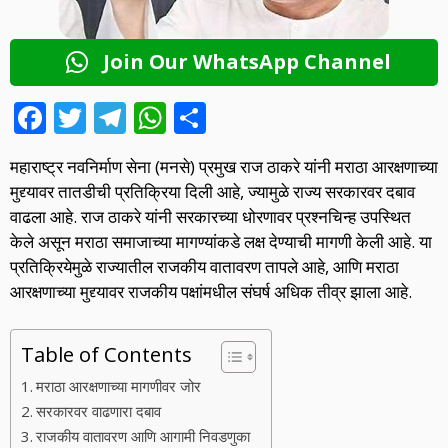
Join Our WhatsApp Channel
F
T
T
W
S
ac
w
el
h
h
महाराष्ट्र नवनिर्माण सेना (मनसे) प्रमुख राज ठाकरे यांनी मराठा आरक्षणाच्या
e
itt
e
at
ar
मुद्द्यावर तातडीची प्रतिक्रिया दिली आहे, ज्यामुळे राज्य सरकारवर दबाव
b
er
gr
s
e
वाढला आहे. राज ठाकरे यांनी सरकारच्या धोरणावर प्रश्नचिन्ह उपस्थित
o
a
A
केले असून मराठा समाजाच्या मागण्यांकडे लक्ष देण्याची मागणी केली आहे. या
प्रतिक्रियेमुळे राज्यातील राजकीय वातावरण तापले आहे, आणि मराठा
o
m
p
आरक्षणाच्या मुद्द्यावर राजकीय पक्षांमधील संघर्ष अधिक तीव्र झाला आहे.
k
p
Table of Contents
मराठा आरक्षणाच्या मागणीवर जोर
सरकारवर वाढणारा दबाव
राजकीय वातावरण आणि आगामी निवडणुका