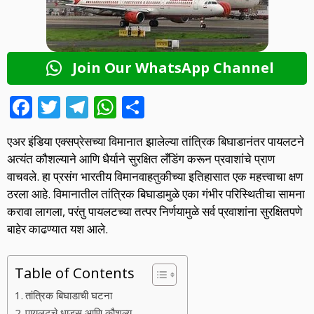
Join Our WhatsApp Channel
F
T
T
W
S
ac
w
el
h
h
एअर इंडिया एक्सप्रेसच्या विमानात झालेल्या तांत्रिक बिघाडानंतर पायलटने
e
itt
e
at
ar
अत्यंत कौशल्याने आणि धैर्याने सुरक्षित लँडिंग करून प्रवाशांचे प्राण
b
er
gr
s
e
वाचवले. हा प्रसंग भारतीय विमानवाहतुकीच्या इतिहासात एक महत्त्वाचा क्षण
o
a
A
ठरला आहे. विमानातील तांत्रिक बिघाडामुळे एका गंभीर परिस्थितीचा सामना
करावा लागला, परंतु पायलटच्या तत्पर निर्णयामुळे सर्व प्रवाशांना सुरक्षितपणे
o
m
p
बाहेर काढण्यात यश आले.
k
p
Table of Contents
तांत्रिक बिघाडाची घटना
पायलटचे धाडस आणि कौशल्य