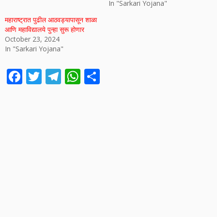
In "Sarkari Yojana"
महाराष्ट्रात पुढील आठवड्यापासून शाळा
आणि महाविद्यालये पुन्हा सुरू होणार
October 23, 2024
In "Sarkari Yojana"
F
T
T
W
S
ac
w
el
h
h
e
itt
e
at
ar
b
er
gr
s
e
o
a
A
o
m
p
k
p