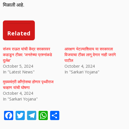
मिळाली आहे.
Related
संजय राऊत यांची केंद्र सरकारवर
आरक्षण भेटल्याशिवाय या सरकारला
कडाडून टीका: ‘जनतेच्या प्रश्नांकडे
विजयाचा टीका लागू देणार नाही जरांगे
दुर्लक्ष’
पाटील
October 5, 2024
October 4, 2024
In "Latest News"
In "Sarkari Yojana"
मुख्यमंत्री काँग्रेसचा होणार पृथ्वीराज
चव्हाण यांची घोषणा
October 4, 2024
In "Sarkari Yojana"
F
T
T
W
S
ac
w
el
h
h