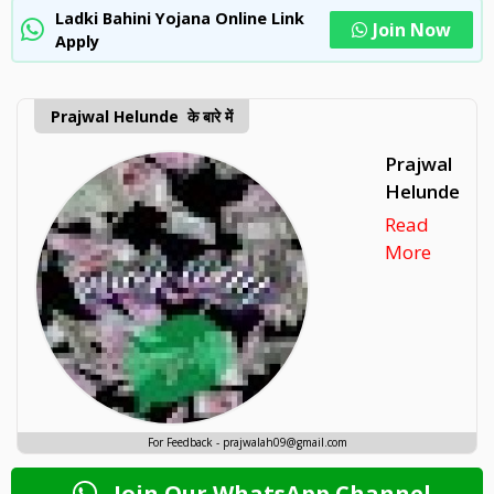
Ladki Bahini Yojana Online Link
Join Now
Apply
Prajwal Helunde के बारे में
Prajwal
Helunde
Read
More
For Feedback - prajwalah09@gmail.com
Join Our WhatsApp Channel