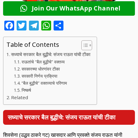
Join Our WhatsApp Channel
F
T
T
W
S
ac
w
el
h
h
e
itt
e
at
ar
Table of Contents
b
er
gr
s
e
सध्याचे सरकार बैल बुद्धीचे: संजय राऊत यांची टीका
o
a
A
राऊतांचे “बैल बुद्धीचे” वक्तव्य
सरकारच्या धोरणांवर टीका
o
m
p
सरकारी निर्णय प्रक्रिया
k
p
“बैल बुद्धीचे” वक्तव्याचे परिणाम
निष्कर्ष
Related
सध्याचे सरकार बैल बुद्धीचे: संजय राऊत यांची टीका
शिवसेना (उद्धव ठाकरे गट) खासदार आणि प्रवक्ते संजय राऊत यांनी