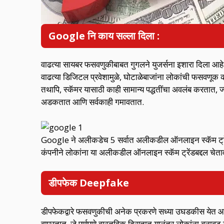
Google नि काय सल्ला दिला :
वाढत्या सायबर फसवणुकीबाबत गुगलने युजर्सना इशारा दिला 
वाढत्या डिजिटल प्रवेशामुळे, घोटाळेबाजांना लोकांची फसवणूक क
तथापि, स्कॅमर यासाठी काही सामान्य पद्धतींचा अवलंब करतात,
अडकतात आणि सर्वकाही गमावतात.
Google ने अलीकडेच 5 सर्वात अलीकडील ऑनलाइन स्कॅम ट्रेंडब
कंपनीने लोकांना या अलीकडील ऑनलाइन स्कॅम ट्रेंडबद्दल चेताव
डीपफेक Deepfake
डीपफेकद्वारे फसवणुकीची अनेक प्रकरणे सध्या उघडकीस येत आहे
वापरतात, जे पूर्णपणे वास्तविक दिसतात.यानंतर लोकांना बनावट ग