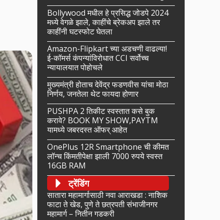
Bollywood मधील हे प्रसिद्ध जोडपे 2024
मध्ये वेगळे झाले, काहींचे ब्रेकअप झाले तर
काहींनी घटस्फोट घेतला
Amazon-Flipkart च्या अडचणी वाढल्या!
ई-कॉमर्स कंपन्यांविरोधात CCI सर्वोच्च
न्यायालयात पोहोचले
मुख्यमंत्री होताच देवेंद्र फडणवीस यांचा मोठा
निर्णय, जनतेला थेट फायदा होणार
PUSHPA 2 तिकीट स्वस्तात कसे बुक
करावे? BOOK MY SHOW,PAYTM
यामध्ये जबरदस्त ऑफर् आहेत
OnePlus 12R Smartphone ची कीमत
लॉन्च किंमतीपेक्षा झाली 7000 रुपये स्वस्त
16GB RAM
ट्रेंडिंग
सातारा महामार्गासाठी नवा आराखडा : नाशिक
फाटा ते खेड, पुणे ते छत्रपती संभाजीनगर
महामार्ग – नितीन गडकरी