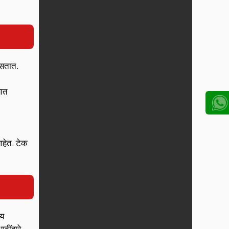
असतात.
यात
आहेत. टेक
आय
ंद्वारे