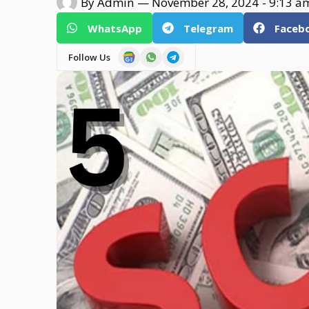
By
Admin
—
November 28, 2024
-
9:13 a
WhatsApp
Telegram
Faceb
Follow Us