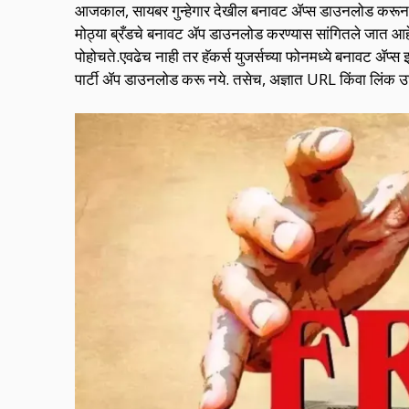
आजकाल, सायबर गुन्हेगार देखील बनावट ॲप्स डाउनलोड करून वापरकर
मोठ्या ब्रँडचे बनावट ॲप डाउनलोड करण्यास सांगितले जात आहे. 
पोहोचते.एवढेच नाही तर हॅकर्स युजर्सच्या फोनमध्ये बनावट ॲप्स 
पार्टी ॲप डाउनलोड करू नये. तसेच, अज्ञात URL किंवा लिंक उ