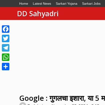
Home
Latest News
Sarkari Yojana
Sarkari Jobs
DD Sahyadri
Facebook
Twitter
Telegram
WhatsApp
Share
Google : गुगलचा इशारा, या 5 मा