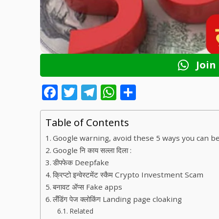
Join
F
T
T
W
S
ac
w
el
h
h
e
itt
e
at
ar
Table of Contents
b
er
gr
s
e
Google warning, avoid these 5 ways you can 
o
a
A
Google नि काय सल्ला दिला :
डीपफेक Deepfake
o
m
p
क्रिप्टो इन्वेस्टमेंट स्कैम Crypto Investment Scam
k
p
बनावट ॲप्स Fake apps
लँडिंग पेज क्लोकिंग Landing page cloaking
Related