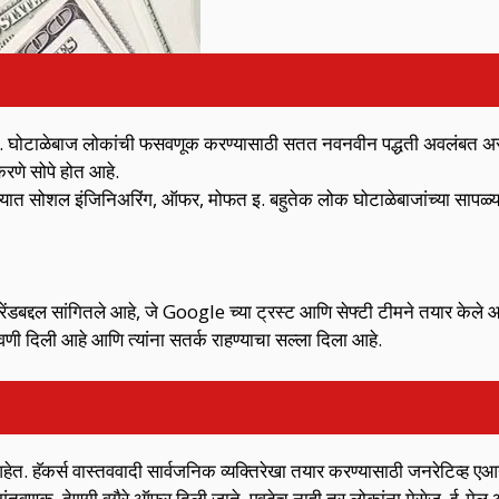
आहे. घोटाळेबाज लोकांची फसवणूक करण्यासाठी सतत नवनवीन पद्धती अवलंबत 
रणे सोपे होत आहे.
 ज्यात सोशल इंजिनिअरिंग, ऑफर, मोफत इ. बहुतेक लोक घोटाळेबाजांच्या सापळ्
द्दल सांगितले आहे, जे Google च्या ट्रस्ट आणि सेफ्टी टीमने तयार केले 
णी दिली आहे आणि त्यांना सतर्क राहण्याचा सल्ला दिला आहे.
त. हॅकर्स वास्तववादी सार्वजनिक व्यक्तिरेखा तयार करण्यासाठी जनरेटिव्ह ए
ुंतवणूक, देणगी वगैरे ऑफर दिली जाते. एवढेच नाही तर लोकांना मेसेज, ई-मेल आदी