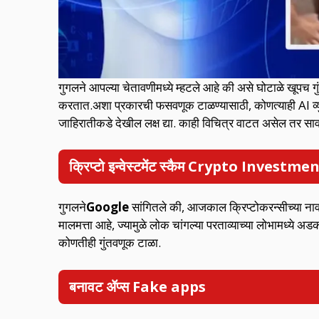
गुगलने आपल्या चेतावणीमध्ये म्हटले आहे की असे घोटाळे खूपच 
करतात.अशा प्रकारची फसवणूक टाळण्यासाठी, कोणत्याही AI व्युत्प
जाहिरातीकडे देखील लक्ष द्या. काही विचित्र वाटत असेल तर सावध
क्रिप्टो इन्वेस्टमेंट स्कैम Crypto Invest
गुगलने
Google
सांगितले की, आजकाल क्रिप्टोकरन्सीच्या ना
मालमत्ता आहे, ज्यामुळे लोक चांगल्या परताव्याच्या लोभाम
कोणतीही गुंतवणूक टाळा.
बनावट ॲप्स Fake apps