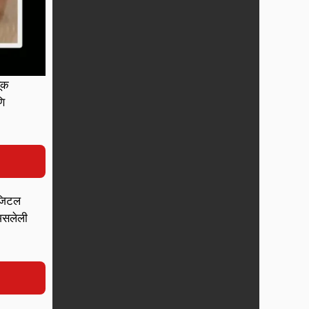
णूक
णि
िजिटल
असलेली