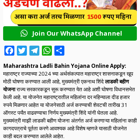
Join Our WhatsApp Channel
F
T
T
W
S
ac
w
el
h
h
Maharashtra Ladli Bahin Yojana Online Apply:
e
itt
e
at
ar
महाराष्ट्र राज्याच्या 2024 च्या अर्थसंकल्पात महाराष्ट्र शासनाकडून खूप
b
er
gr
s
e
मोठी घोषणा करण्यात आली आहे, मुख्यमंत्री एकनाथ शिंदे
लाडकी बहीण
o
a
A
योजना
राज्य सरकारकडून सुरू करण्यात येत आहे अशी घोषणा विधानसभेत
केली आहे. या योजनेत महाराष्ट्रातील महिलांना दर महिन्याला दीड हजार
o
m
p
रुपये मिळणार आहेत या योजनेसाठी अर्ज करण्याची शेवटची तारीख 31
k
p
ऑगस्ट पर्यंत वाढवण्याचा निर्णय मुख्यमंत्री शिंदे यांनी घेतला आहे.
मुख्यमंत्री माझी लाडकी बहीण योजना अंतर्गत अर्ज करणाऱ्या महिलांना काही
कागदपत्राचे पूर्तता करणे आवश्यक आहे विशेष म्हणजे यासाठी योजनेत
काही बदल करण्यात आलेले आहेत.