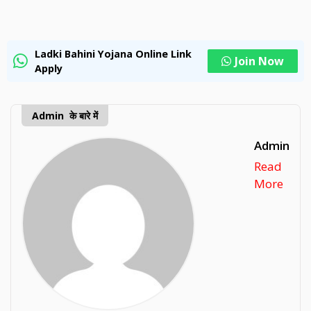
Ladki Bahini Yojana Online Link
Join Now
Apply
Admin के बारे में
Admin
Read
More