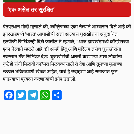
‘
एक असेल तर सुरक्षित’
पंतप्रधान मोदी म्हणाले की, काँग्रेसच्या एका नेत्याने आश्वासन दिले आहे की
झारखंडमध्ये ‘भारत’ आघाडीची सत्ता आल्यास घुसखोरांना अनुदानित
एलपीजी सिलिंडरही दिले जातील.ते म्हणाले, “आज झारखंडमध्ये काँग्रेसच्या
एका नेत्याने म्हटले आहे की आम्ही हिंदू आणि मुस्लिम तसेच घुसखोरांना
स्वस्तात गॅस सिलिंडर देऊ. घुसखोरांची आरती करणाऱ्या अशा लोकांना
कुठेही संधी मिळावी का?मत मिळवण्यासाठी ते देश आणि तुमच्या मुलांच्या
उज्वल भवितव्याशी खेळत आहेत, याचे हे उदाहरण आहे समाजात फूट
पाडण्याचा प्रयत्न करणाऱ्यांची झोप उडाली.
F
T
T
W
S
ac
w
el
h
h
e
itt
e
at
ar
b
er
gr
s
e
o
a
A