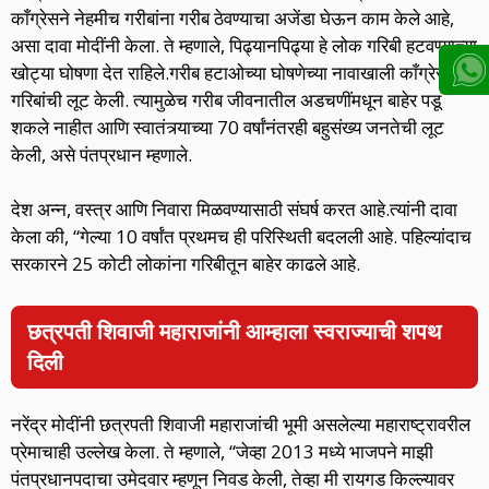
काँग्रेसने नेहमीच गरीबांना गरीब ठेवण्याचा अजेंडा घेऊन काम केले आहे,
असा दावा मोदींनी केला. ते म्हणाले, पिढ्यानपिढ्या हे लोक गरिबी हटवण्याच्या
खोट्या घोषणा देत राहिले.गरीब हटाओच्या घोषणेच्या नावाखाली काँग्रेसने
गरिबांची लूट केली. त्यामुळेच गरीब जीवनातील अडचणींमधून बाहेर पडू
शकले नाहीत आणि स्वातंत्र्याच्या 70 वर्षांनंतरही बहुसंख्य जनतेची लूट
केली, असे पंतप्रधान म्हणाले.
देश अन्न, वस्त्र आणि निवारा मिळवण्यासाठी संघर्ष करत आहे.त्यांनी दावा
केला की, “गेल्या 10 वर्षांत प्रथमच ही परिस्थिती बदलली आहे. पहिल्यांदाच
सरकारने 25 कोटी लोकांना गरिबीतून बाहेर काढले आहे.
छत्रपती शिवाजी महाराजांनी आम्हाला स्वराज्याची शपथ
दिली
नरेंद्र मोदींनी छत्रपती शिवाजी महाराजांची भूमी असलेल्या महाराष्ट्रावरील
प्रेमाचाही उल्लेख केला. ते म्हणाले, “जेव्हा 2013 मध्ये भाजपने माझी
पंतप्रधानपदाचा उमेदवार म्हणून निवड केली, तेव्हा मी रायगड किल्ल्यावर