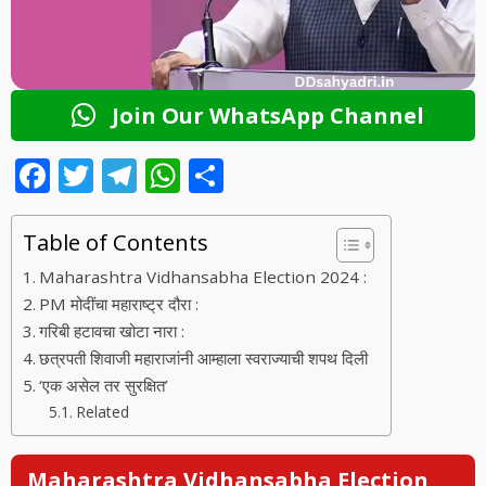
Join Our WhatsApp Channel
F
T
T
W
S
ac
w
el
h
h
e
itt
e
at
ar
Table of Contents
b
er
gr
s
e
Maharashtra Vidhansabha Election 2024 :
o
a
A
PM मोदींचा महाराष्ट्र दौरा :
गरिबी हटावचा खोटा नारा :
o
m
p
छत्रपती शिवाजी महाराजांनी आम्हाला स्वराज्याची शपथ दिली
k
p
‘एक असेल तर सुरक्षित’
Related
Maharashtra Vidhansabha Election