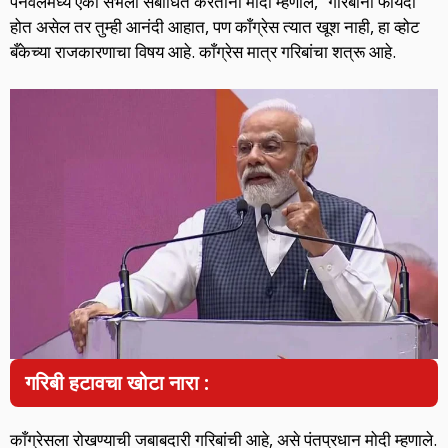
पनवेलमध्ये एका सभेला संबोधित करताना मोदी म्हणाले, “गरिबांना फायदा
होत असेल तर तुम्ही आनंदी आहात, पण काँग्रेस त्यात खूश नाही, हा व्होट
बँकेच्या राजकारणाचा विषय आहे. काँग्रेस मात्र गरिबांचा शत्रू आहे.
गरिबी हटावचा खोटा नारा :
काँग्रेसला रोखण्याची जबाबदारी गरिबांची आहे, असे पंतप्रधान मोदी म्हणाले.