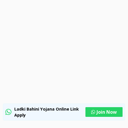
o
m
p
k
p
Ladki Bahini Yojana Online Link
Join Now
Apply