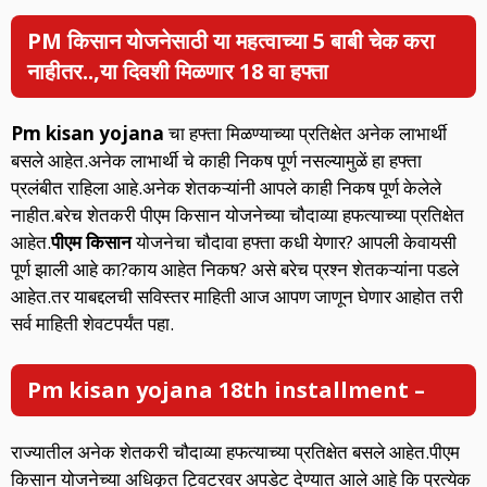
PM किसान योजनेसाठी या महत्वाच्या 5 बाबी चेक करा
नाहीतर..,या दिवशी मिळणार 18 वा हफ्ता
Pm kisan yojana
चा हफ्ता मिळण्याच्या प्रतिक्षेत अनेक लाभार्थी
बसले आहेत.अनेक लाभार्थी चे काही निकष पूर्ण नसल्यामुळें हा हफ्ता
प्रलंबीत राहिला आहे.अनेक शेतकऱ्यांनी आपले काही निकष पूर्ण केलेले
नाहीत.बरेच शेतकरी पीएम किसान योजनेच्या चौदाव्या हफत्याच्या प्रतिक्षेत
आहेत.
पीएम किसान
योजनेचा चौदावा हफ्ता कधी येणार? आपली केवायसी
पूर्ण झाली आहे का?काय आहेत निकष? असे बरेच प्रश्न शेतकऱ्यांना पडले
आहेत.तर याबद्दलची सविस्तर माहिती आज आपण जाणून घेणार आहोत तरी
सर्व माहिती शेवटपर्यंत पहा.
Pm kisan yojana 18th installment –
राज्यातील अनेक शेतकरी चौदाव्या हफत्याच्या प्रतिक्षेत बसले आहेत.पीएम
किसान योजनेच्या अधिकृत ट्विटरवर अपडेट देण्यात आले आहे कि प्रत्येक