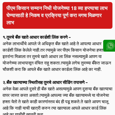
पीएम किसान सन्मान निधी योजनेच्या 18 व्या हप्त्याचा लाभ
घेण्यासाठी हे निकष व प्रक्रिया पूर्ण करा मगच मिळणार
लाभ
१.तुमचे बँक खाते आधार कार्डशी लिंक करणे –
अनेक लाभार्थीचे आपले जे अधिकृत बँक खाते आहे ते आपल्या आधार
कार्डशी लिंक केलेले नाही.तर त्यामुळे जर पीएम किसान योजनेचा हफ्ता
इतरांना मिळाला तर तुमचे खाते आधार ला लिंक नसल्यामुळें आपण या
योजनेच्या लाभापासून वंचित राहू शकता.त्यामुळे लगेच तुमच्या बँकेत जाऊन
चौकशी करा कि आपले बँक खाते आधार कार्डला लिंक आहे का नाही.
२.बँक खात्याच्या स्थितीसह तुमचे आधार सीडिंग तपासणे –
अनेक वेळा आपले दुसरे ही बँक खाते असल्यामुळे आपण दुसऱ्या बँक खात्याचा
वापर जास्त करत असतो.त्यामुळे आपल्या ज्या बँक खात्यामध्ये या योजनेचा
हफ्ता येतो ते खाते काही कारणांस्तव बंद ही पडू शकते.ते खाते आपण चालू
आहे कि नाही याची खात्री करुन त्या खात्याला आपले आधार कार्ड लिंक
आहे का याचीही खात्री करा.