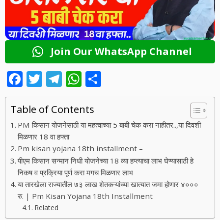
Join Our WhatsApp Channel
F
T
T
W
S
ac
w
el
h
h
e
itt
e
at
ar
Table of Contents
b
er
gr
s
e
PM किसान योजनेसाठी या महत्वाच्या 5 बाबी चेक करा नाहीतर..,या दिवशी
o
a
A
मिळणार 18 वा हफ्ता
Pm kisan yojana 18th installment –
o
m
p
पीएम किसान सन्मान निधी योजनेच्या 18 व्या हप्त्याचा लाभ घेण्यासाठी हे
k
p
निकष व प्रक्रिया पूर्ण करा मगच मिळणार लाभ
या तारखेला राज्यातील ७३ लाख शेतकऱ्यांच्या खात्यात जमा होणार ४०००
रु. | Pm Kisan Yojana 18th Installment
Related