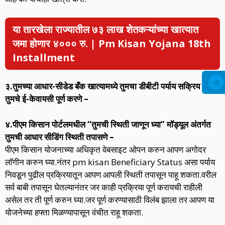
या तारखेला राज्यातील ७३ लाख शेतकऱ्यांच्या खात्यात
जमा होणार ४००० रु. | Pm Kisan Yojana 18th
Installment
३.तुमच्या आधार-सीडेड बँक खात्यामध्ये तुमचा डीबीटी पर्याय सक्रिय करा
तुमचे ई-केवायसी पूर्ण करणे –
४.पीएम किसान पोर्टलमधील “तुमची स्थिती जाणून घ्या” मॉड्यूल अंतर्गत
तुमची आधार सीडिंग स्थिती तपासणे –
पीएम किसान योजनाच्या अधिकृत वेबसाइट ओपन करुन आपण अगोदर
लॉगीन करुन घ्या.नंतर pm kisan Beneficiary Status असा पर्याय
निवडून पुढील प्रक्रियातून आपण आपली स्थिती तपासून पाहू शकता.वरील
सर्व बाबी तपासून घेतल्यानंतर जर काही प्रक्रिया पूर्ण करायची राहीली
असेल तर ती पूर्ण करुन घ्या.जर पूर्ण करण्यासाठी विलंब झाला तर आपण या
योजनेच्या हफ्ता मिळण्यापासून वंचीत राहू शकता.